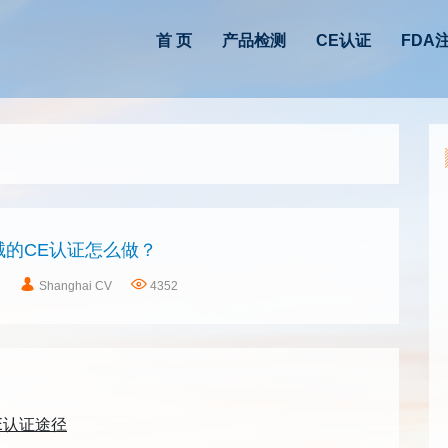
首 页
产品检测
CE认证
FDA
械的CE认证怎么做？
日
Shanghai CV
4352
E
认证途径