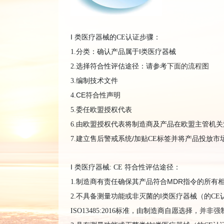
I
类医疗器械的
CE
认证步骤
：
I
1.
分类：确认产品属于
类医疗器械
2.
选择符合性评估途径：请参考
下面的流程图
3.
编制技术文件
CE
4.
符合性声明
5.
委任欧盟授权代表
6.
由欧盟授权代表将制造商及产品在欧盟主管机关
/
7.
建立售后警戒系统
加贴
CE
标签并将产品投放市
I
类医疗器械
: CE
符合性评估途径
：
MDR
1.
制造商有责任确保其产品符合
指令的所有
I
2.
不具备测量功能或非灭菌的
类医疗器械（的
CE
ISO13485:2016
标准，由制造商自愿选择，并非强